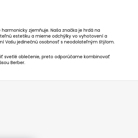
e harmonicky zjemňuje. Naša značka je hrdá na
ateľnú estetiku a mierne odchýlky vo vyhotovení a
ní
Vašu jedinečnú osobnosť s neodolateľným štýlom.
biť svetlé oblečenie, preto odporúčame kombinovať
ásou Berber.