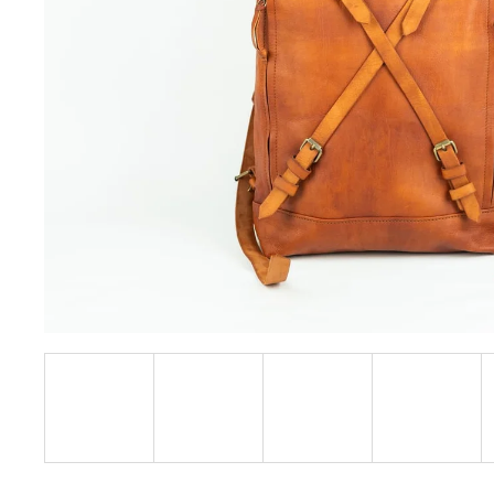
KOŽENÝ BATOH HNEDÝ TAN-TAN BERBER
€73,50
Pôvodne:
€105