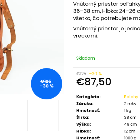
KOŽENÁ CROSSBODY KABELKA HNEDÁ
OŠETROVACÍ VO
Vnútorný priestor poľahky 
KENITRA BERBER
€5
36–38 cm, Hĺbka: 24–26 cm
€59,50
Pôvodne:
€6
všetko, čo potrebujete ma
Pôvodne:
€85
Vnútorný priestor je jed
vreckami.
Skladom
€125
–30 %
€87,50
€125
–30 %
Jednotková
cena:
Kategória
:
Batohy
Záruka
:
2 roky
Hmotnosť
:
1 kg
Šírka
:
38 cm
Výška
:
49 cm
Hĺbka
:
12 cm
Hmotnosť
:
1000 g