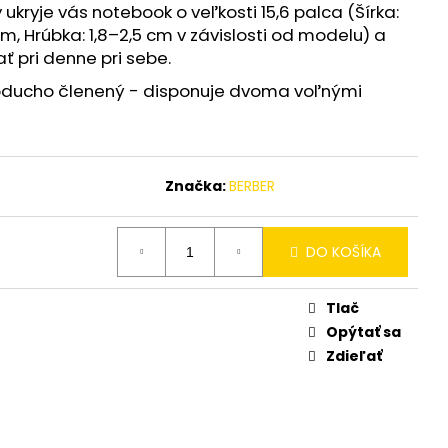
SK 15ML
ukryje vás notebook o veľkosti 15,6 palca (Šírka:
, Hrúbka: 1,8–2,5 cm v závislosti od modelu) a
ť pri denne pri sebe.
noducho členený - disponuje dvoma voľnými
Značka:
BERBER
DO KOŠÍKA
Tlač
Opýtať sa
Zdieľať