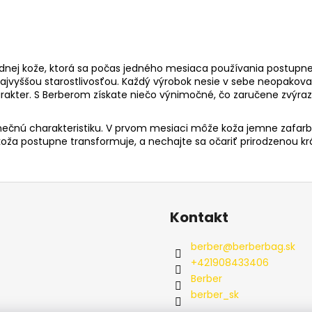
dnej kože, ktorá sa počas jedného mesiaca používania postupn
najvyššou starostlivosťou. Každý výrobok nesie v sebe neopakov
arakter. S Berberom získate niečo výnimočné, čo zaručene
zvýraz
dinečnú charakteristiku. V prvom mesiaci môže koža jemne zafar
 koža postupne transformuje, a nechajte sa očariť prirodzenou kr
Kontakt
berber
@
berberbag.sk
+421908433406
Berber
berber_sk