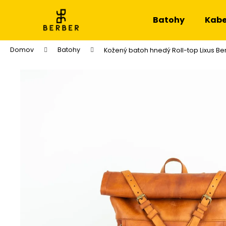
K
Prejsť
na
o
Batohy
Kabe
obsah
Späť
Späť
š
do
do
í
Domov
Batohy
Kožený batoh hnedý Roll-top Lixus Be
k
obchodu
obchodu