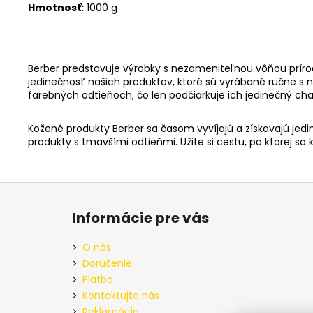
Hmotnosť:
1000 g
Berber predstavuje výrobky s nezameniteľnou vôňou príro
jedinečnosť našich produktov, ktoré sú vyrábané ručne s 
farebných odtieňoch, čo len podčiarkuje ich jedinečný ch
Kožené produkty Berber sa časom vyvíjajú a získavajú je
produkty s tmavšími odtieňmi. Užite si cestu, po ktorej sa
Z
á
Informácie pre vás
p
ä
O nás
t
Doručenie
i
Platba
e
Kontaktujte nás
Reklamácia