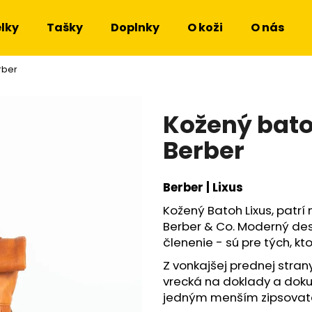
lky
Tašky
Doplnky
O koži
O nás
rber
Čo potrebujete nájsť?
Kožený bato
HĽADAŤ
Berber
Berber | Lixus
Odporúčame
Kožený Batoh Lixus, patr
Berber & Co. Moderný desi
členenie - sú pre tých, kto
Z vonkajšej prednej stra
vrecká na doklady a doku
jedným menším zipsovat