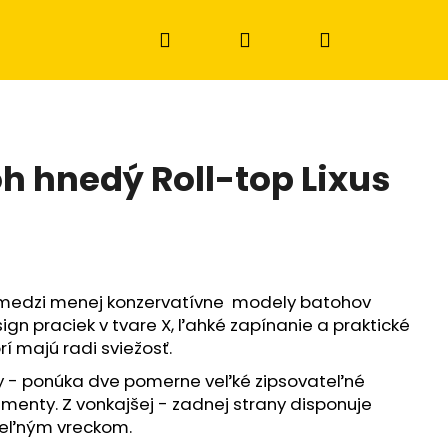
Hľadať
Prihlásenie
Nákupný
košík
h hnedý Roll-top Lixus
í medzi menej konzervatívne modely batohov
gn praciek v tvare X, ľahké zapínanie a praktické
rí majú radi sviežosť.
ny - ponúka dve pomerne veľké zipsovateľné
Nasledujúce
menty. Z vonkajšej - zadnej strany disponuje
eľným vreckom.