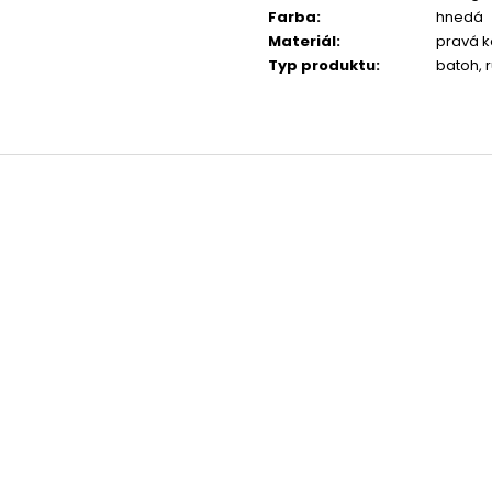
Farba
:
hnedá
Materiál
:
pravá 
Typ produktu
:
batoh, 