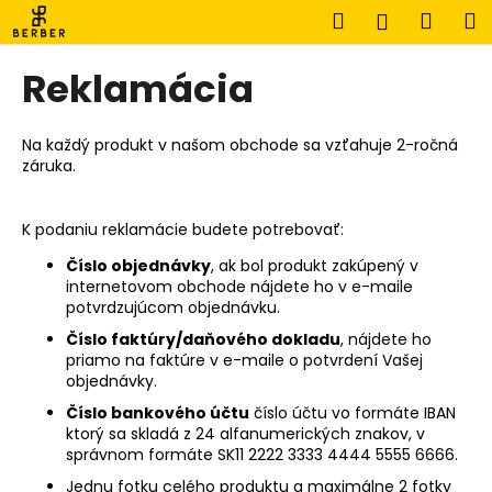
K
Prejsť
Hľadať
Náku
M
Prihlásen
na
o
obsah
Späť
Späť
košík
š
Reklamácia
í
Č
k
o
Na každý produkt v našom obchode sa vzťahuje 2-ročná
záruka.
p
o
t
K podaniu reklamácie budete potrebovať:
r
Číslo objednávky
, ak bol produkt zakúpený v
e
internetovom obchode nájdete ho v e-maile
potvrdzujúcom objednávku.
b
Číslo faktúry/daňového dokladu
, nájdete ho
u
priamo na faktúre v e-maile o potvrdení Vašej
j
objednávky.
e
Číslo bankového účtu
číslo účtu vo formáte IBAN
t
ktorý sa skladá z 24 alfanumerických znakov, v
správnom formáte SK11 2222 3333 4444 5555 6666.
e
n
Jednu fotku celého produktu a maximálne 2 fotky