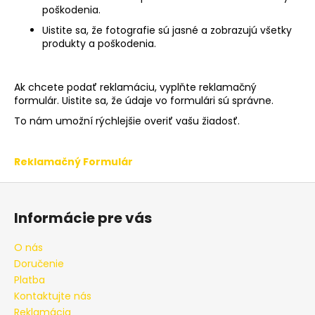
poškodenia.
á
Uistite sa, že fotografie sú jasné a zobrazujú všetky
j
produkty a poškodenia.
s
ť
?
Ak chcete podať reklamáciu, vyplňte reklamačný
formulár. Uistite sa, že údaje vo formulári sú správne.
To nám umožní rýchlejšie overiť vašu žiadosť.
Reklamačný Formulár
HĽADAŤ
Z
á
Informácie pre vás
O
p
d
ä
O nás
p
t
Doručenie
o
i
Platba
r
e
Kontaktujte nás
ú
Reklamácia