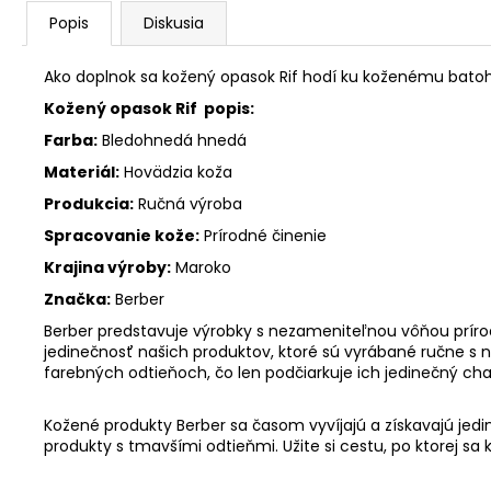
Popis
Diskusia
Ako doplnok sa kožený opasok Rif hodí ku koženému bat
Kožený opasok Rif popis:
Farba:
Bledohnedá hnedá
Materiál:
Hovädzia koža
Produkcia:
Ručná výroba
Spracovanie kože:
Prírodné činenie
Krajina výroby:
Maroko
Značka:
Berber
Berber predstavuje výrobky s nezameniteľnou vôňou príro
jedinečnosť našich produktov, ktoré sú vyrábané ručne s 
farebných odtieňoch, čo len podčiarkuje ich jedinečný ch
Kožené produkty Berber sa časom vyvíjajú a získavajú je
produkty s tmavšími odtieňmi. Užite si cestu, po ktorej sa