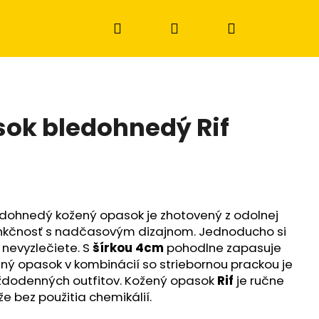
Hľadať
Prihlásenie
Nákupný
košík
ok bledohnedý Rif
dohnedý kožený opasok je zhotovený z odolnej
unkčnosť s nadčasovým dizajnom. Jednoducho si
 nevyzlečiete. S
šírkou 4cm
pohodlne zapasuje
ný opasok v kombinácií so striebornou prackou je
aždodenných outfitov. Kožený opasok
Rif
je ručne
Nasledujúce
e bez použitia chemikálií.