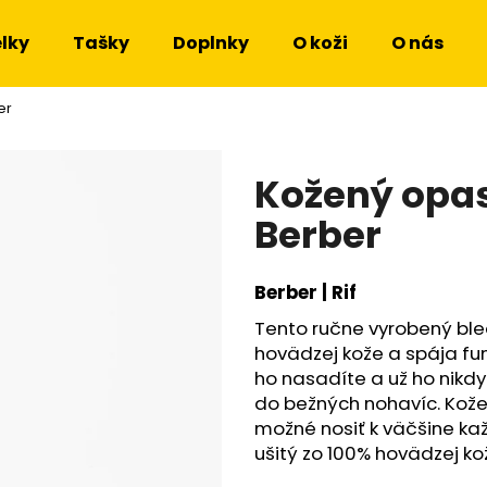
lky
Tašky
Doplnky
O koži
O nás
er
Čo potrebujete nájsť?
Kožený opas
HĽADAŤ
Berber
Berber | Rif
Odporúčame
Tento ručne vyrobený ble
hovädzej kože a spája f
ho nasadíte a už ho nikdy
do bežných nohavíc. Kože
možné nosiť k väčšine k
ušitý zo 100% hovädzej kož