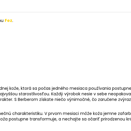
ohu
Fez
.
dnej kože, ktorá sa počas jedného mesiaca používania postupn
najvyššou starostlivosťou. Každý výrobok nesie v sebe neopakov
arakter. S Berberom získate niečo výnimočné, čo zaručene
zvýraz
dinečnú charakteristiku. V prvom mesiaci môže koža jemne zafar
 koža postupne transformuje, a nechajte sa očariť prirodzenou kr