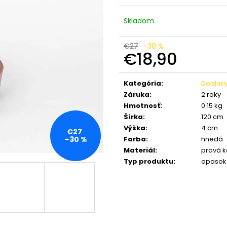
KOŽENÁ CROSSBODY KABELKA HNEDÁ
OŠETROVACÍ VO
KENITRA BERBER
€5
Skladom
€59,50
Pôvodne:
€6
Pôvodne:
€85
€27
–30 %
€18,90
Jednotková
cena:
Kategória
:
Doplnk
Záruka
:
2 roky
Hmotnosť
:
0.15 kg
Šírka
:
120 cm
Výška
:
4 cm
€27
Farba
:
hnedá
–30 %
Materiál
:
pravá 
Typ produktu
:
opasok