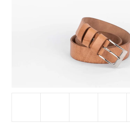
KOŽENÝ BATOH HNEDÝ TAN-TAN BERBER
€73,50
Pôvodne:
€105