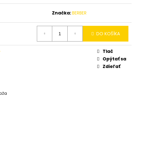
SK 15ML
Značka:
BERBER
DO KOŠÍKA
Tlač
y
Opýtať sa
Zdieľať
koža