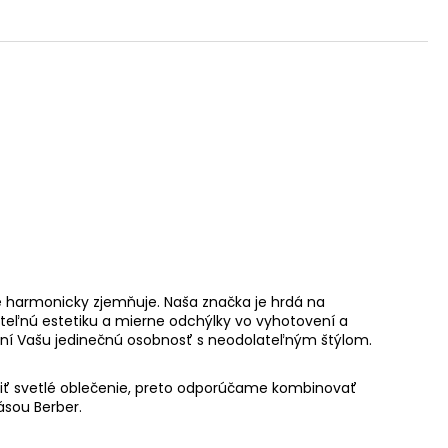
e harmonicky zjemňuje. Naša značka je hrdá na
ateľnú estetiku a mierne odchýlky vo vyhotovení a
ní
Vašu jedinečnú osobnosť s neodolateľným štýlom.
biť svetlé oblečenie, preto odporúčame kombinovať
ásou Berber.